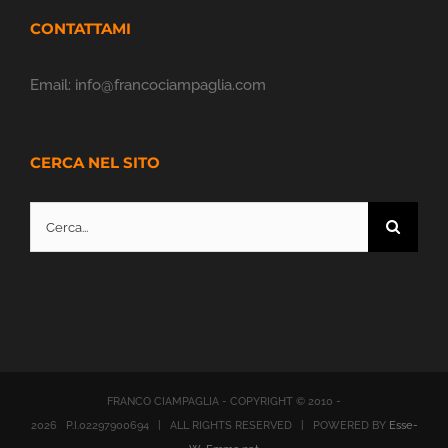
CONTATTAMI
Email:
info@francociampaglia.com
CERCA NEL SITO
Cerca
per:
FRANCO CIAMPAGLIA - COPYRIGHT © 2010 -
2026 P.I.02297900694 | ALL RIGHTS RESERVED | POWERED BY
Esse-